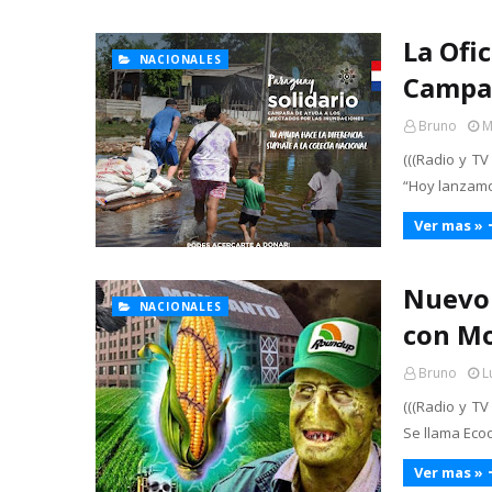
La Ofi
NACIONALES
Campañ
Bruno
M
(((Radio y TV
“Hoy lanzam
Ver mas »
Nuevo 
NACIONALES
con M
Bruno
L
(((Radio y TV
Se llama Ecoc
Ver mas »