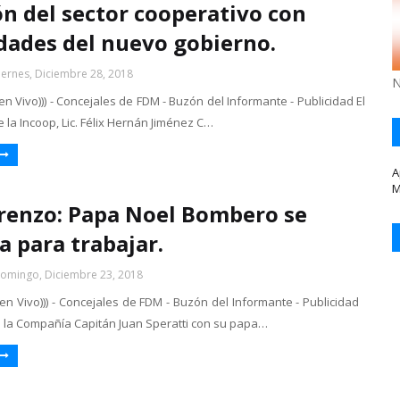
n del sector cooperativo con
dades del nuevo gobierno.
iernes, Diciembre 28, 2018
N
 en Vivo))) - Concejales de FDM - Buzón del Informante - Publicidad El
 la Incoop, Lic. Félix Hernán Jiménez C…
A
M
renzo: Papa Noel Bombero se
a para trabajar.
omingo, Diciembre 23, 2018
 en Vivo))) - Concejales de FDM - Buzón del Informante - Publicidad
la Compañía Capitán Juan Speratti con su papa…