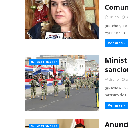
Comuni
Bruno
S
(((Radio y TV
Ayer se reali
Ver mas »
Minist
NACIONALES
sancio
Bruno
S
(((Radio y TV
ministro de 
Ver mas »
Anunci
NACIONALES