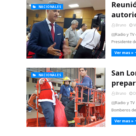
Reunió
NACIONALES
autori
Bruno
V
(((Radio y TV
Presidente de
Ver mas »
San Lo
NACIONALES
prepar
Bruno
D
(((Radio y TV
Bomberos de 
Ver mas »