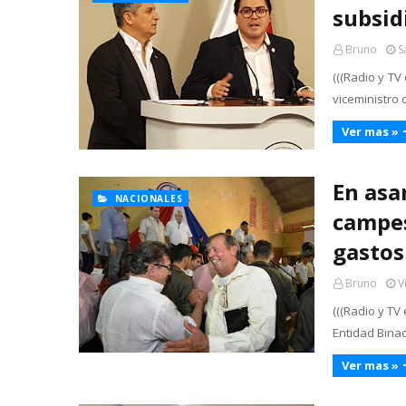
subsid
Bruno
S
(((Radio y TV
viceministro 
Ver mas »
En asa
NACIONALES
campes
gastos
Bruno
V
(((Radio y TV
Entidad Bina
Ver mas »