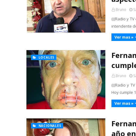
Bruno
S
(((Radio y TV
intendente de
Ver mas »
Fernan
LOCALES
cumple
Bruno
S
(((Radio y TV
Hoy cumple 1
Ver mas »
Fernan
NACIONALES
año en