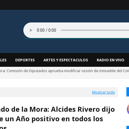
LES
DEPORTES
ARTES Y ESPECTACULOS
RADIO EN VIVO
 y la irresponsabilidad de convertir una tragedia histórica en argumento mil
Mostrar todo
do de la Mora: Alcides Rivero dijo
e un Año positivo en todos los
os.