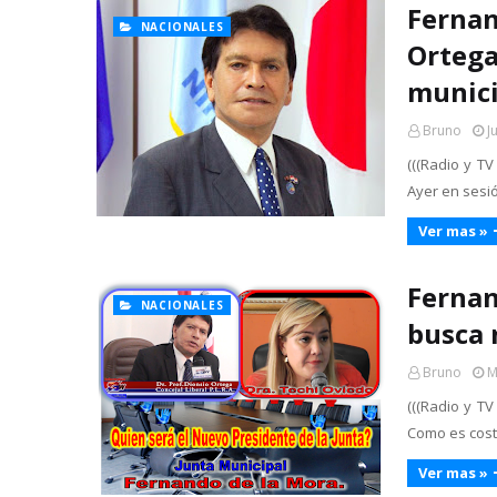
Fernan
NACIONALES
Ortega
munici
Bruno
J
(((Radio y TV
Ayer en sesió
Ver mas »
Fernan
NACIONALES
busca 
Bruno
M
(((Radio y TV
Como es cost
Ver mas »