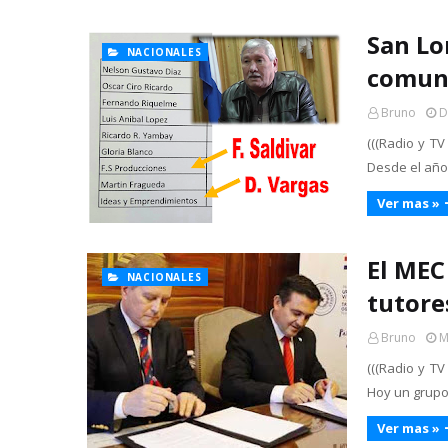
San Lo
NACIONALES
comuni
Bruno
D
(((Radio y TV
Desde el año
Ver mas »
El MEC
NACIONALES
tutore
Bruno
M
(((Radio y TV
Hoy un grupo
Ver mas »