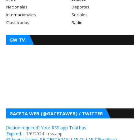
Nacionales
Deportes
Internacionales
Sociales
Clasificados
Radio
GW TV.
GACETA WEB (@GACETAWEB) / TWITTER
[Action required] Your RSS.app Trial has
Expired.
- 1/6/2024
- rss.app
@dejanirasilveir: SE DESTAPAN LAS OLLAS 💥Se filtran