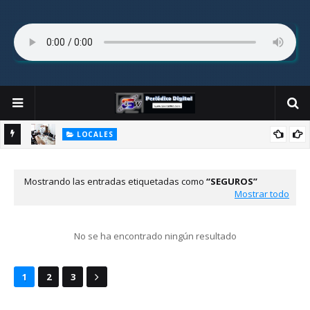
LOCALES
cambia
Fernando de la Mora: Comisión de Diputados aprueba modificar
cesión de inmueble del Colegio Sagrado Corazón.
c
Mostrando las entradas etiquetadas como
SEGUROS
Mostrar todo
No se ha encontrado ningún resultado
1
2
3