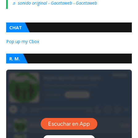
♬ sonido original - Gacetaweb - Gacetaweb
CHAT
Pop up my Cbox
R. M.