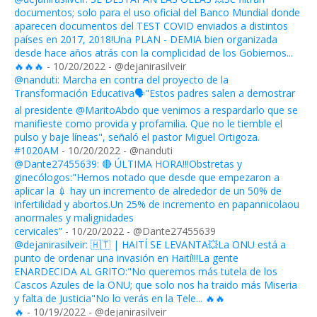
documentos; solo para el uso oficial del Banco Mundial donde
aparecen documentos del TEST COVID enviados a distintos
países en 2017, 2018!Una PLAN - DEMIA bien organizada
desde hace años atrás con la complicidad de los Gobiernos...
🔥🔥🔥
- 10/20/2022
- @dejanirasilveir
@nanduti: Marcha en contra del proyecto de la
Transformación Educativa🗣️"Estos padres salen a demostrar
al presidente @MaritoAbdo que venimos a respardarlo que se
manifieste como provida y profamilia. Que no le tiemble el
pulso y baje líneas", señaló el pastor Miguel Ortigoza.
#1020AM
- 10/20/2022
- @nanduti
@Dante27455639: 🔴 ÚLTIMA HORA!!!Obstretas y
ginecólogos:"Hemos notado que desde que empezaron a
aplicar la 💉 hay un incremento de alrededor de un 50% de
infertilidad y abortos.Un 25% de incremento en papannicolaou
anormales y malignidades
cervicales”
- 10/20/2022
- @Dante27455639
@dejanirasilveir: 🇭🇹 | HAITÍ SE LEVANTA💥La ONU está a
punto de ordenar una invasión en Haití!!!La gente
ENARDECIDA AL GRITO:"No queremos más tutela de los
Cascos Azules de la ONU; que solo nos ha traido más Miseria
y falta de Justicia"No lo verás en la Tele... 🔥🔥
🔥
- 10/19/2022
- @dejanirasilveir