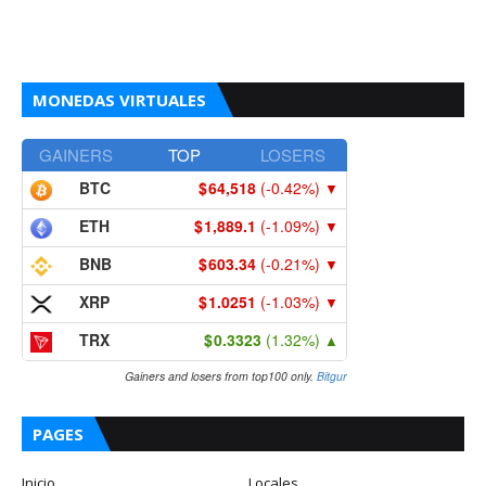
MONEDAS VIRTUALES
GAINERS
TOP
LOSERS
BTC
64,518
(-0.42%)
▼
ETH
1,889.1
(-1.09%)
▼
BNB
603.34
(-0.21%)
▼
XRP
1.0251
(-1.03%)
▼
TRX
0.3323
(1.32%)
▲
Gainers and losers from top100 only.
Bitgur
PAGES
Inicio
Locales