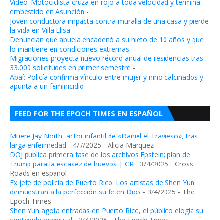
Video: Motociclista cruza en rojo a toda velocidad y termina
embestido en Asunción
-
Joven conductora impacta contra muralla de una casa y pierde
la vida en Villa Elisa
-
Denuncian que abuela encadenó a su nieto de 10 años y que
lo mantiene en condiciones extremas
-
Migraciones proyecta nuevo récord anual de residencias tras
33.000 solicitudes en primer semestre
-
Abaí: Policía confirma vínculo entre mujer y niño calcinados y
apunta a un feminicidio
-
FEED FOR THE EPOCH TIMES EN ESPAÑOL
Muere Jay North, actor infantil de «Daniel el Travieso», tras
larga enfermedad
- 4/7/2025
- Alicia Marquez
DOJ publica primera fase de los archivos Epstein; plan de
Trump para la escasez de huevos | CR
- 3/4/2025
- Cross
Roads en español
Ex jefe de policía de Puerto Rico: Los artistas de Shen Yun
demuestran a la perfección su fe en Dios
- 3/4/2025
- The
Epoch Times
Shen Yun agota entradas en Puerto Rico, el público elogia su
contenido espiritual
- 3/4/2025
- The Epoch Times