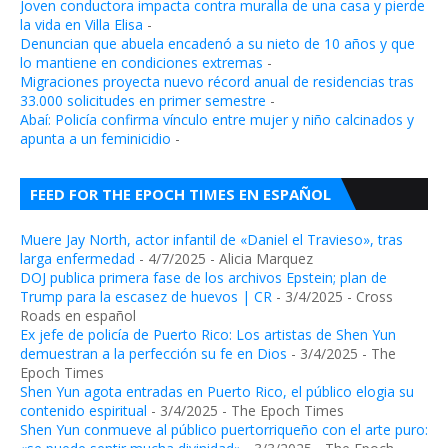
Joven conductora impacta contra muralla de una casa y pierde
la vida en Villa Elisa
-
Denuncian que abuela encadenó a su nieto de 10 años y que
lo mantiene en condiciones extremas
-
Migraciones proyecta nuevo récord anual de residencias tras
33.000 solicitudes en primer semestre
-
Abaí: Policía confirma vínculo entre mujer y niño calcinados y
apunta a un feminicidio
-
FEED FOR THE EPOCH TIMES EN ESPAÑOL
Muere Jay North, actor infantil de «Daniel el Travieso», tras
larga enfermedad
- 4/7/2025
- Alicia Marquez
DOJ publica primera fase de los archivos Epstein; plan de
Trump para la escasez de huevos | CR
- 3/4/2025
- Cross
Roads en español
Ex jefe de policía de Puerto Rico: Los artistas de Shen Yun
demuestran a la perfección su fe en Dios
- 3/4/2025
- The
Epoch Times
Shen Yun agota entradas en Puerto Rico, el público elogia su
contenido espiritual
- 3/4/2025
- The Epoch Times
Shen Yun conmueve al público puertorriqueño con el arte puro: