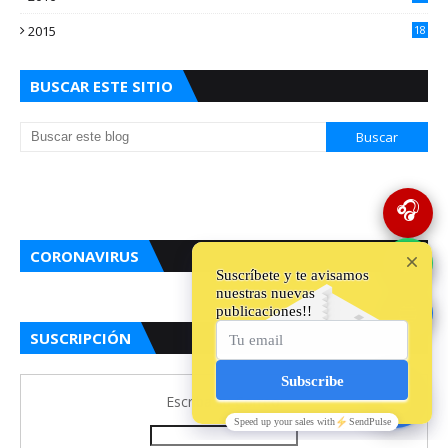
5
2015
18
5
BUSCAR ESTE SITIO
🎧
CORONAVIRUS
💬
🔵
SUSCRIPCIÓN
Escriba su Correo: