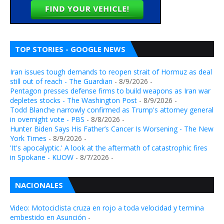
TOP STORIES - GOOGLE NEWS
Iran issues tough demands to reopen strait of Hormuz as deal
still out of reach - The Guardian
- 8/9/2026
-
Pentagon presses defense firms to build weapons as Iran war
depletes stocks - The Washington Post
- 8/9/2026
-
Todd Blanche narrowly confirmed as Trump's attorney general
in overnight vote - PBS
- 8/8/2026
-
Hunter Biden Says His Father’s Cancer Is Worsening - The New
York Times
- 8/9/2026
-
'It's apocalyptic.' A look at the aftermath of catastrophic fires
in Spokane - KUOW
- 8/7/2026
-
NACIONALES
Video: Motociclista cruza en rojo a toda velocidad y termina
embestido en Asunción
-