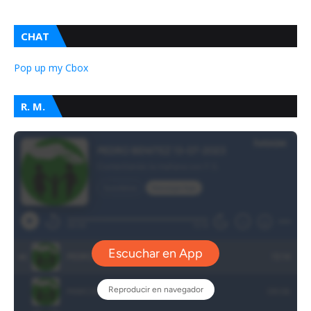
CHAT
Pop up my Cbox
R. M.