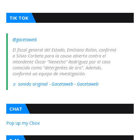
TIK TOK
@gacetaweb
El fiscal general del Estado, Emiliano Rolón, confirmó
a Silvio Corbeta para la causa abierta contra el
intendente Óscar “Nenecho” Rodríguez por el caso
conocido como “detergentes de oro”. Además,
conformó un equipo de investigación.
♬ sonido original - Gacetaweb - Gacetaweb
CHAT
Pop up my Cbox