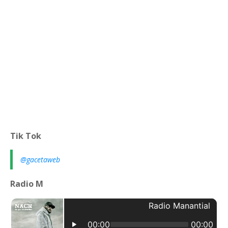
Tik Tok
@gacetaweb
Radio M