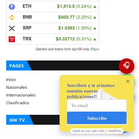
ETH
1,913.5
(0.24%)
▲
BNB
602.77
(2.25%)
▲
XRP
1.0383
(1.50%)
▲
TRX
0.32712
(0.31%)
▲
Gainers and losers from top100 only.
Bitgur
🎧
PAGES
Inicio
Locales
💬
Nacionales
Deportes
Internacionales
Sociales
🔵
Clasificados
Radio
GW TV.