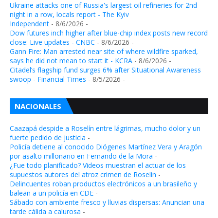
Ukraine attacks one of Russia's largest oil refineries for 2nd
night in a row, locals report - The Kyiv
Independent
- 8/6/2026
-
Dow futures inch higher after blue-chip index posts new record
close: Live updates - CNBC
- 8/6/2026
-
Gann Fire: Man arrested near site of where wildfire sparked,
says he did not mean to start it - KCRA
- 8/6/2026
-
Citadel’s flagship fund surges 6% after Situational Awareness
swoop - Financial Times
- 8/5/2026
-
NACIONALES
Caazapá despide a Roselín entre lágrimas, mucho dolor y un
fuerte pedido de justicia
-
Policía detiene al conocido Diógenes Martínez Vera y Aragón
por asalto millonario en Fernando de la Mora
-
¿Fue todo planificado? Videos muestran el actuar de los
supuestos autores del atroz crimen de Roselin
-
Delincuentes roban productos electrónicos a un brasileño y
balean a un policía en CDE
-
Sábado con ambiente fresco y lluvias dispersas: Anuncian una
tarde cálida a calurosa
-