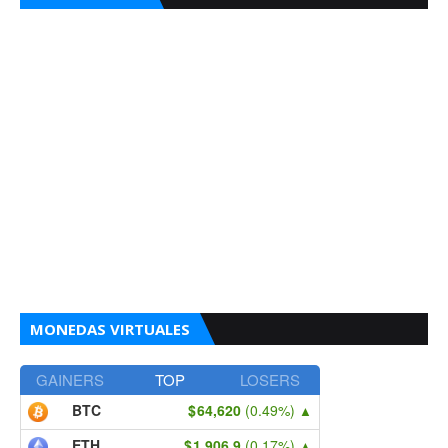
MONEDAS VIRTUALES
GAINERS
TOP
LOSERS
BTC
64,620
(0.49%)
▲
ETH
1,906.9
(0.17%)
▲