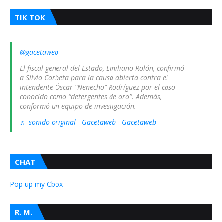
TIK TOK
@gacetaweb
El fiscal general del Estado, Emiliano Rolón, confirmó
a Silvio Corbeta para la causa abierta contra el
intendente Óscar “Nenecho” Rodríguez por el caso
conocido como “detergentes de oro”. Además,
conformó un equipo de investigación.
♬ sonido original - Gacetaweb - Gacetaweb
CHAT
Pop up my Cbox
R. M.