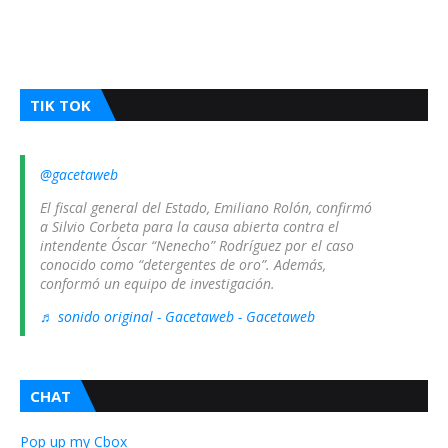
TIK TOK
@gacetaweb
El fiscal general del Estado, Emiliano Rolón, confirmó
a Silvio Corbeta para la causa abierta contra el
intendente Óscar “Nenecho” Rodríguez por el caso
conocido como “detergentes de oro”. Además,
conformó un equipo de investigación.
♬ sonido original - Gacetaweb - Gacetaweb
CHAT
Pop up my Cbox