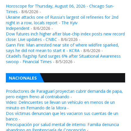
Horoscope for Thursday, August 06, 2026 - Chicago Sun-
Times
- 8/6/2026
-
Ukraine attacks one of Russia's largest oil refineries for 2nd
night in a row, locals report - The Kyiv
Independent
- 8/6/2026
-
Dow futures inch higher after blue-chip index posts new record
close: Live updates - CNBC
- 8/6/2026
-
Gann Fire: Man arrested near site of where wildfire sparked,
says he did not mean to start it - KCRA
- 8/6/2026
-
Citadel’s flagship fund surges 6% after Situational Awareness
swoop - Financial Times
- 8/5/2026
-
NACIONALES
Productores de Paraguarí proyectan cubrir demanda de papa,
pero exigen freno al contrabando
-
Video: Delincuentes se llevan un vehículo en menos de un
minuto en Fernando de la Mora
-
Dos víctimas denuncian que les vaciaron sus cuentas de un
banco
-
Preocupación por salud mental de interno: Familia denuncia
abandono en Penitenciaría de Concepción
-