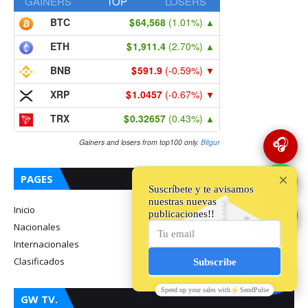
GAINERS
TOP
LOSERS
BTC
64,568
(1.01%)
▲
ETH
1,911.4
(2.70%)
▲
BNB
591.9
(-0.59%)
▼
XRP
1.0457
(-0.67%)
▼
TRX
0.32657
(0.43%)
▲
🎧
Gainers and losers from top100 only.
Bitgur
💬
PAGES
Inicio
Locales
🔵
Nacionales
Deportes
Internacionales
Sociales
Clasificados
Radio
GW TV.