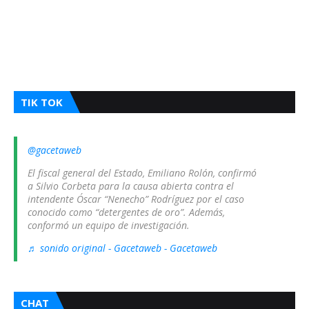
TIK TOK
@gacetaweb
El fiscal general del Estado, Emiliano Rolón, confirmó
a Silvio Corbeta para la causa abierta contra el
intendente Óscar “Nenecho” Rodríguez por el caso
conocido como “detergentes de oro”. Además,
conformó un equipo de investigación.
♬ sonido original - Gacetaweb - Gacetaweb
CHAT