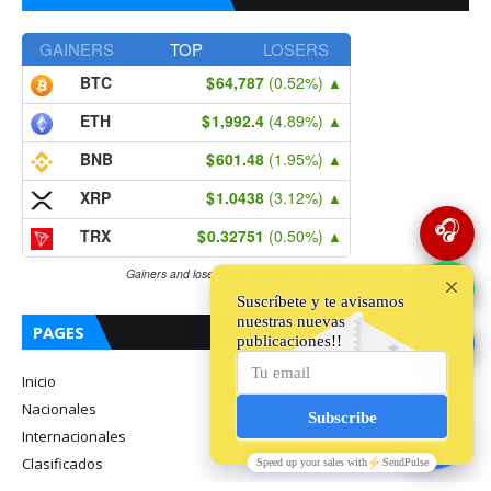
GAINERS
TOP
LOSERS
BTC
64,787
(0.52%)
▲
ETH
1,992.4
(4.89%)
▲
BNB
601.48
(1.95%)
▲
XRP
1.0438
(3.12%)
▲
🎧
TRX
0.32751
(0.50%)
▲
Gainers and losers from top100 only.
Bitgur
💬
PAGES
🔵
Inicio
Locales
Nacionales
Deportes
Internacionales
Sociales
Clasificados
Radio