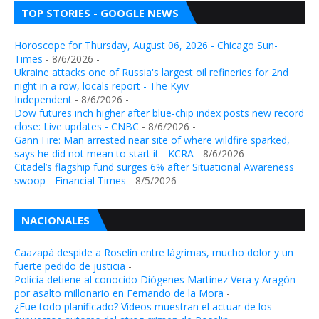
TOP STORIES - GOOGLE NEWS
Horoscope for Thursday, August 06, 2026 - Chicago Sun-
Times
- 8/6/2026
-
Ukraine attacks one of Russia's largest oil refineries for 2nd
night in a row, locals report - The Kyiv
Independent
- 8/6/2026
-
Dow futures inch higher after blue-chip index posts new record
close: Live updates - CNBC
- 8/6/2026
-
Gann Fire: Man arrested near site of where wildfire sparked,
says he did not mean to start it - KCRA
- 8/6/2026
-
Citadel’s flagship fund surges 6% after Situational Awareness
swoop - Financial Times
- 8/5/2026
-
NACIONALES
Caazapá despide a Roselín entre lágrimas, mucho dolor y un
fuerte pedido de justicia
-
Policía detiene al conocido Diógenes Martínez Vera y Aragón
por asalto millonario en Fernando de la Mora
-
¿Fue todo planificado? Videos muestran el actuar de los