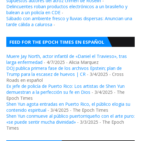
supuestos autores del atroz crimen de Roselin
-
Delincuentes roban productos electrónicos a un brasileño y
balean a un policía en CDE
-
Sábado con ambiente fresco y lluvias dispersas: Anuncian una
tarde cálida a calurosa
-
FEED FOR THE EPOCH TIMES EN ESPAÑOL
Muere Jay North, actor infantil de «Daniel el Travieso», tras
larga enfermedad
- 4/7/2025
- Alicia Marquez
DOJ publica primera fase de los archivos Epstein; plan de
Trump para la escasez de huevos | CR
- 3/4/2025
- Cross
Roads en español
Ex jefe de policía de Puerto Rico: Los artistas de Shen Yun
demuestran a la perfección su fe en Dios
- 3/4/2025
- The
Epoch Times
Shen Yun agota entradas en Puerto Rico, el público elogia su
contenido espiritual
- 3/4/2025
- The Epoch Times
Shen Yun conmueve al público puertorriqueño con el arte puro:
«se puede sentir mucha divinidad»
- 3/3/2025
- The Epoch
Times