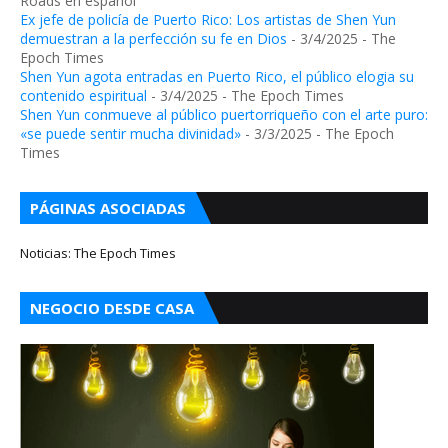
Roads en español
Ex jefe de policía de Puerto Rico: Los artistas de Shen Yun
demuestran a la perfección su fe en Dios
- 3/4/2025
- The
Epoch Times
Shen Yun agota entradas en Puerto Rico, el público elogia su
contenido espiritual
- 3/4/2025
- The Epoch Times
Shen Yun conmueve al público puertorriqueño con el arte puro:
«se puede sentir mucha divinidad»
- 3/3/2025
- The Epoch
Times
PÁGINAS ASOCIADAS
Noticias: The Epoch Times
NEGOCIO DESDE CASA