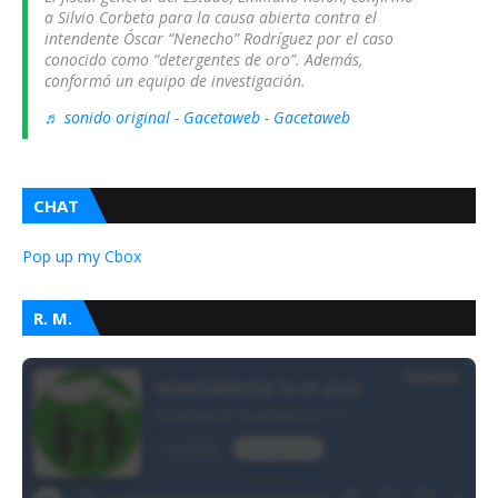
a Silvio Corbeta para la causa abierta contra el
intendente Óscar “Nenecho” Rodríguez por el caso
conocido como “detergentes de oro”. Además,
conformó un equipo de investigación.
♬ sonido original - Gacetaweb - Gacetaweb
CHAT
Pop up my Cbox
R. M.