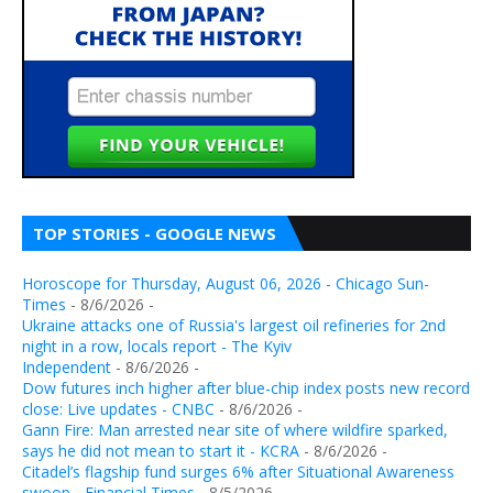
TOP STORIES - GOOGLE NEWS
Horoscope for Thursday, August 06, 2026 - Chicago Sun-
Times
- 8/6/2026
-
Ukraine attacks one of Russia's largest oil refineries for 2nd
night in a row, locals report - The Kyiv
Independent
- 8/6/2026
-
Dow futures inch higher after blue-chip index posts new record
close: Live updates - CNBC
- 8/6/2026
-
Gann Fire: Man arrested near site of where wildfire sparked,
says he did not mean to start it - KCRA
- 8/6/2026
-
Citadel’s flagship fund surges 6% after Situational Awareness
swoop - Financial Times
- 8/5/2026
-