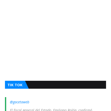
TIK TOK
@gacetaweb
El fiscal general del Estado, Emiliano Rolón, confirmó