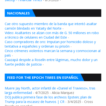
NACIONALES
Cae otro supuesto miembro de la banda que intentó asaltar
camión blindado en Yataity del Norte
-
Video: Asaltantes se alzan con más de G. 50 millones en robo
a técnico de celulares en Ciudad del Este
-
Caso compradores de oro: Imputan por homicidio doloso y
tentativa a españoles y ordenan su prisión
-
Cinco crímenes violentos marcan la semana y conmocionan al
país
-
Caazapá despide a Roselín entre lágrimas, mucho dolor y un
fuerte pedido de justicia
-
FEED FOR THE EPOCH TIMES EN ESPAÑOL
Muere Jay North, actor infantil de «Daniel el Travieso», tras
larga enfermedad
- 4/7/2025
- Alicia Marquez
DOJ publica primera fase de los archivos Epstein; plan de
Trump para la escasez de huevos | CR
- 3/4/2025
- Cross