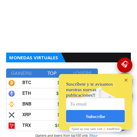
MONEDAS VIRTUALES
🎧
GAINERS
TOP
LOSERS
💬
BTC
64,747
(0.25%)
▲
ETH
1,912.4
(0.33%)
▲
🔵
BNB
599.14
(1.60%)
▲
XRP
1.0387
(2.25%)
▲
TRX
0.32743
(0.43%)
▲
Gainers and losers from top100 only.
Bitgur