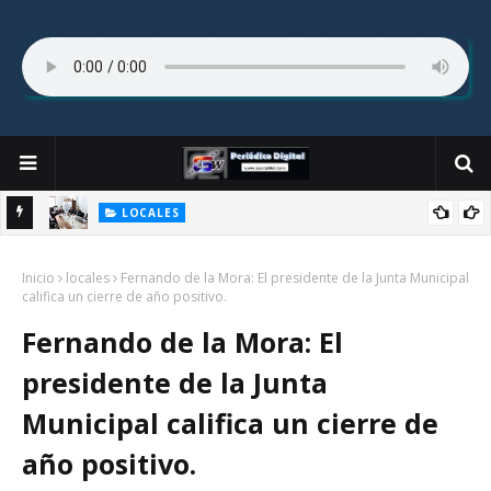
LOCALES
cambia
Fernando de la Mora: Comisión de Diputados aprueba modificar
Inicio
cesión de inmueble del Colegio Sagrado Corazón.
locales
Fernando de la Mora: El presidente de la Junta Municipal
c
califica un cierre de año positivo.
Fernando de la Mora: El
presidente de la Junta
Municipal califica un cierre de
año positivo.