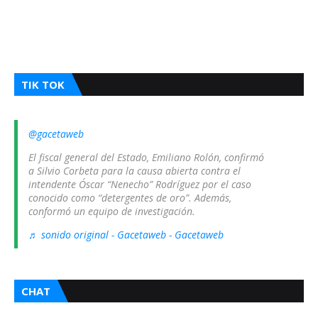
TIK TOK
@gacetaweb
El fiscal general del Estado, Emiliano Rolón, confirmó
a Silvio Corbeta para la causa abierta contra el
intendente Óscar “Nenecho” Rodríguez por el caso
conocido como “detergentes de oro”. Además,
conformó un equipo de investigación.
♬ sonido original - Gacetaweb - Gacetaweb
CHAT