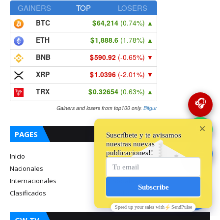
GAINERS
TOP
LOSERS
BTC
64,214
(0.74%)
▲
ETH
1,888.6
(1.78%)
▲
BNB
590.92
(-0.65%)
▼
XRP
1.0396
(-2.01%)
▼
TRX
0.32654
(0.63%)
▲
🎧
Gainers and losers from top100 only.
Bitgur
💬
PAGES
🔵
Inicio
Locales
Nacionales
Deportes
Internacionales
Sociales
Clasificados
Radio