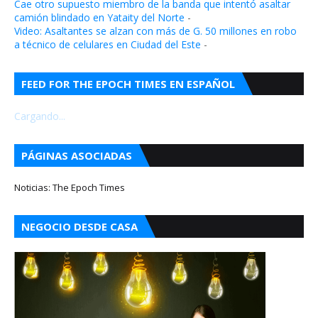
Cae otro supuesto miembro de la banda que intentó asaltar
camión blindado en Yataity del Norte
-
Video: Asaltantes se alzan con más de G. 50 millones en robo
a técnico de celulares en Ciudad del Este
-
FEED FOR THE EPOCH TIMES EN ESPAÑOL
Cargando...
PÁGINAS ASOCIADAS
Noticias: The Epoch Times
NEGOCIO DESDE CASA