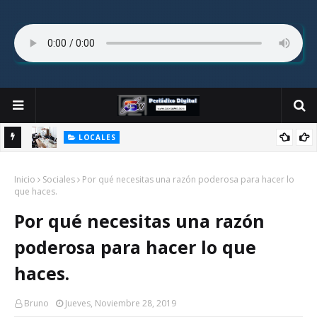
LOCALES
cambia
Fernando de la Mora: Comisión de Diputados aprueba modificar
Inicio
cesión de inmueble del Colegio Sagrado Corazón.
Sociales
Por qué necesitas una razón poderosa para hacer lo
c
que haces.
Por qué necesitas una razón
poderosa para hacer lo que
haces.
Bruno
Jueves, Noviembre 28, 2019