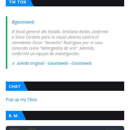
TIK TOK
@gacetaweb
El fiscal general del Estado, Emiliano Rolón, confirmó
a Silvio Corbeta para la causa abierta contra el
intendente Óscar “Nenecho” Rodríguez por el caso
conocido como “detergentes de oro”. Además,
conformó un equipo de investigación.
♬ sonido original - Gacetaweb - Gacetaweb
CHAT
Pop up my Cbox
R. M.