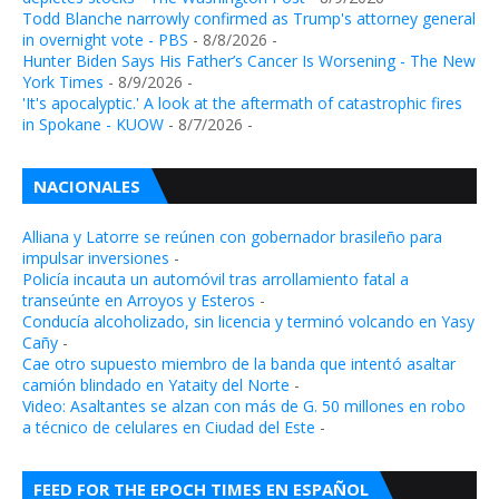
Todd Blanche narrowly confirmed as Trump's attorney general
in overnight vote - PBS
- 8/8/2026
-
Hunter Biden Says His Father’s Cancer Is Worsening - The New
York Times
- 8/9/2026
-
'It's apocalyptic.' A look at the aftermath of catastrophic fires
in Spokane - KUOW
- 8/7/2026
-
NACIONALES
Alliana y Latorre se reúnen con gobernador brasileño para
impulsar inversiones
-
Policía incauta un automóvil tras arrollamiento fatal a
transeúnte en Arroyos y Esteros
-
Conducía alcoholizado, sin licencia y terminó volcando en Yasy
Cañy
-
Cae otro supuesto miembro de la banda que intentó asaltar
camión blindado en Yataity del Norte
-
Video: Asaltantes se alzan con más de G. 50 millones en robo
a técnico de celulares en Ciudad del Este
-
FEED FOR THE EPOCH TIMES EN ESPAÑOL