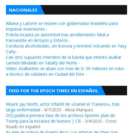
NACIONALES
Alliana y Latorre se reúnen con gobernador brasileño para
impulsar inversiones
-
Policía incauta un automóvil tras arrollamiento fatal a
transeúnte en Arroyos y Esteros
-
Conducía alcoholizado, sin licencia y terminó volcando en Yasy
Cañy
-
Cae otro supuesto miembro de la banda que intentó asaltar
camión blindado en Yataity del Norte
-
Video: Asaltantes se alzan con más de G. 50 millones en robo
a técnico de celulares en Ciudad del Este
-
FEED FOR THE EPOCH TIMES EN ESPAÑOL
Muere Jay North, actor infantil de «Daniel el Travieso», tras
larga enfermedad
- 4/7/2025
- Alicia Marquez
DOJ publica primera fase de los archivos Epstein; plan de
Trump para la escasez de huevos | CR
- 3/4/2025
- Cross
Roads en español
Ex jefe de policía de Puerto Rico: Los artistas de Shen Yun