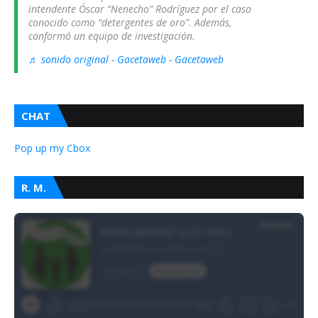
intendente Óscar “Nenecho” Rodríguez por el caso
conocido como “detergentes de oro”. Además,
conformó un equipo de investigación.
♬ sonido original - Gacetaweb - Gacetaweb
CHAT
Pop up my Cbox
R. M.