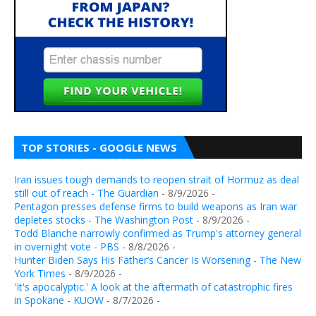
TOP STORIES - GOOGLE NEWS
Iran issues tough demands to reopen strait of Hormuz as deal
still out of reach - The Guardian
- 8/9/2026
-
Pentagon presses defense firms to build weapons as Iran war
depletes stocks - The Washington Post
- 8/9/2026
-
Todd Blanche narrowly confirmed as Trump's attorney general
in overnight vote - PBS
- 8/8/2026
-
Hunter Biden Says His Father’s Cancer Is Worsening - The New
York Times
- 8/9/2026
-
'It's apocalyptic.' A look at the aftermath of catastrophic fires
in Spokane - KUOW
- 8/7/2026
-