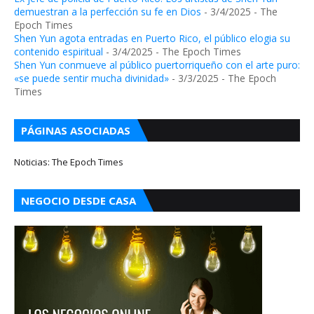
demuestran a la perfección su fe en Dios
- 3/4/2025
- The
Epoch Times
Shen Yun agota entradas en Puerto Rico, el público elogia su
contenido espiritual
- 3/4/2025
- The Epoch Times
Shen Yun conmueve al público puertorriqueño con el arte puro:
«se puede sentir mucha divinidad»
- 3/3/2025
- The Epoch
Times
PÁGINAS ASOCIADAS
Noticias: The Epoch Times
NEGOCIO DESDE CASA