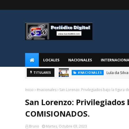
LOCALES
NACIONALES
INTERNACIONA
Lula da Silva
TITULARES
#NACIONALES
Inicio
#nacionales
San Lorenzo: Privilegiados bajo la figur
San Lorenzo: Privilegiados 
COMISIONADOS.
Bruno
Martes, Octubre 03, 2023