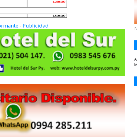
formante
-
Publicidad
N
A
M