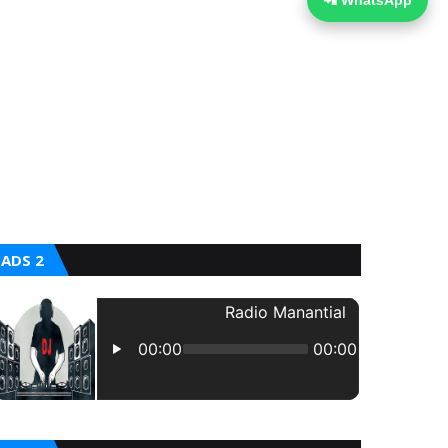
📲 WhatsApp
ADS 2