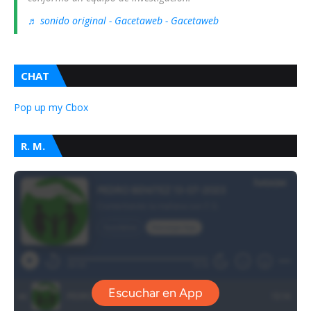
♬ sonido original - Gacetaweb - Gacetaweb
CHAT
Pop up my Cbox
R. M.