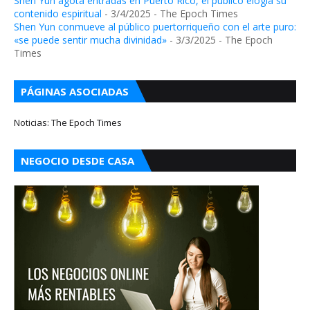
Shen Yun agota entradas en Puerto Rico, el público elogia su
contenido espiritual
- 3/4/2025
- The Epoch Times
Shen Yun conmueve al público puertorriqueño con el arte puro:
«se puede sentir mucha divinidad»
- 3/3/2025
- The Epoch
Times
PÁGINAS ASOCIADAS
Noticias: The Epoch Times
NEGOCIO DESDE CASA