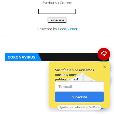
Escriba su Correo:
Delivered by
FeedBurner
🎧
CORONAVIRUS
💬
🔵