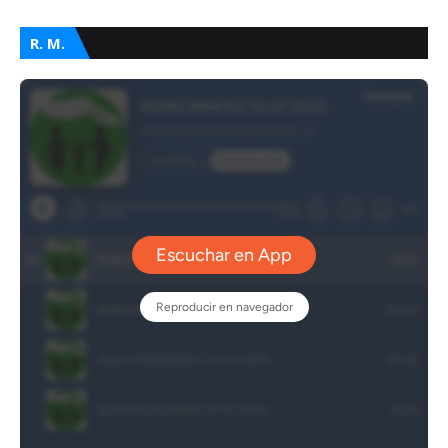
R. M.