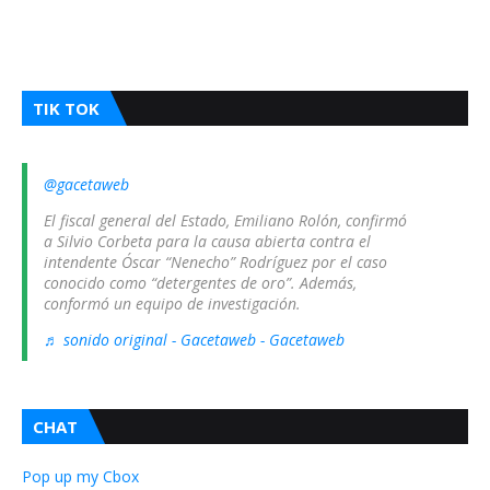
TIK TOK
@gacetaweb
El fiscal general del Estado, Emiliano Rolón, confirmó
a Silvio Corbeta para la causa abierta contra el
intendente Óscar “Nenecho” Rodríguez por el caso
conocido como “detergentes de oro”. Además,
conformó un equipo de investigación.
♬ sonido original - Gacetaweb - Gacetaweb
CHAT
Pop up my Cbox