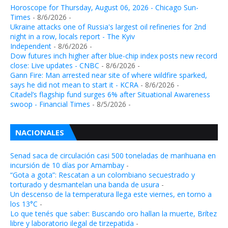
Horoscope for Thursday, August 06, 2026 - Chicago Sun-
Times
- 8/6/2026
-
Ukraine attacks one of Russia's largest oil refineries for 2nd
night in a row, locals report - The Kyiv
Independent
- 8/6/2026
-
Dow futures inch higher after blue-chip index posts new record
close: Live updates - CNBC
- 8/6/2026
-
Gann Fire: Man arrested near site of where wildfire sparked,
says he did not mean to start it - KCRA
- 8/6/2026
-
Citadel’s flagship fund surges 6% after Situational Awareness
swoop - Financial Times
- 8/5/2026
-
NACIONALES
Senad saca de circulación casi 500 toneladas de marihuana en
incursión de 10 días por Amambay
-
“Gota a gota”: Rescatan a un colombiano secuestrado y
torturado y desmantelan una banda de usura
-
Un descenso de la temperatura llega este viernes, en torno a
los 13°C
-
Lo que tenés que saber: Buscando oro hallan la muerte, Brítez
libre y laboratorio ilegal de tirzepatida
-