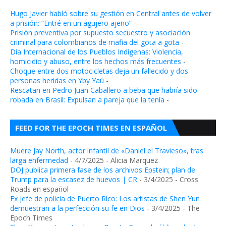
Hugo Javier habló sobre su gestión en Central antes de volver
a prisión: “Entré en un agujero ajeno”
-
Prisión preventiva por supuesto secuestro y asociación
criminal para colombianos de mafia del gota a gota
-
Día Internacional de los Pueblos Indígenas: Violencia,
homicidio y abuso, entre los hechos más frecuentes
-
Choque entre dos motocicletas deja un fallecido y dos
personas heridas en Yby Yaú
-
Rescatan en Pedro Juan Caballero a beba que habría sido
robada en Brasil: Expulsan a pareja que la tenía
-
FEED FOR THE EPOCH TIMES EN ESPAÑOL
Muere Jay North, actor infantil de «Daniel el Travieso», tras
larga enfermedad
- 4/7/2025
- Alicia Marquez
DOJ publica primera fase de los archivos Epstein; plan de
Trump para la escasez de huevos | CR
- 3/4/2025
- Cross
Roads en español
Ex jefe de policía de Puerto Rico: Los artistas de Shen Yun
demuestran a la perfección su fe en Dios
- 3/4/2025
- The
Epoch Times