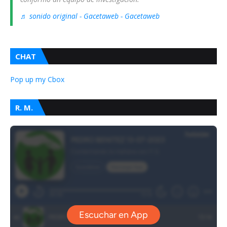
♬ sonido original - Gacetaweb - Gacetaweb
CHAT
Pop up my Cbox
R. M.