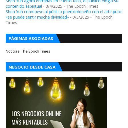
Shen Yun agota entradas en Puerto Rico, el público elogia su
contenido espiritual
- 3/4/2025
- The Epoch Times
Shen Yun conmueve al público puertorriqueño con el arte puro:
«se puede sentir mucha divinidad»
- 3/3/2025
- The Epoch
Times
PÁGINAS ASOCIADAS
Noticias: The Epoch Times
NEGOCIO DESDE CASA