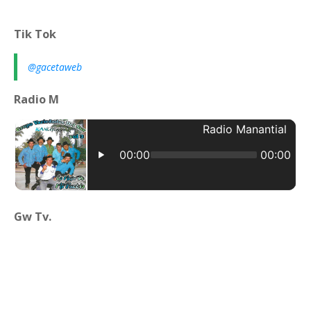
Tik Tok
@gacetaweb
Radio M
Gw Tv.