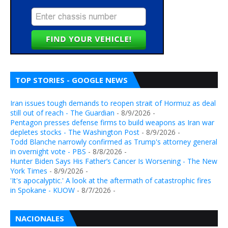
TOP STORIES - GOOGLE NEWS
Iran issues tough demands to reopen strait of Hormuz as deal
still out of reach - The Guardian
- 8/9/2026
-
Pentagon presses defense firms to build weapons as Iran war
depletes stocks - The Washington Post
- 8/9/2026
-
Todd Blanche narrowly confirmed as Trump's attorney general
in overnight vote - PBS
- 8/8/2026
-
Hunter Biden Says His Father’s Cancer Is Worsening - The New
York Times
- 8/9/2026
-
'It's apocalyptic.' A look at the aftermath of catastrophic fires
in Spokane - KUOW
- 8/7/2026
-
NACIONALES