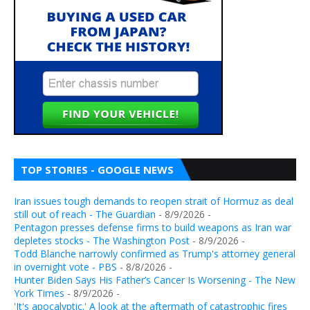
TOP STORIES - GOOGLE NEWS
Iran issues tough demands to reopen strait of Hormuz as deal
still out of reach - The Guardian
- 8/9/2026
-
Pentagon presses defense firms to build weapons as Iran war
depletes stocks - The Washington Post
- 8/9/2026
-
Todd Blanche narrowly confirmed as Trump's attorney general
in overnight vote - PBS
- 8/8/2026
-
Hunter Biden Says His Father’s Cancer Is Worsening - The New
York Times
- 8/9/2026
-
'It's apocalyptic.' A look at the aftermath of catastrophic fires