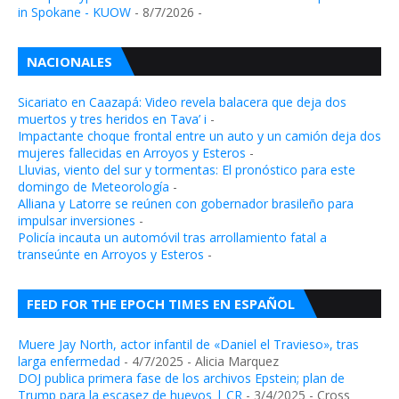
in Spokane - KUOW
- 8/7/2026
-
NACIONALES
Sicariato en Caazapá: Video revela balacera que deja dos
muertos y tres heridos en Tava’ i
-
Impactante choque frontal entre un auto y un camión deja dos
mujeres fallecidas en Arroyos y Esteros
-
Lluvias, viento del sur y tormentas: El pronóstico para este
domingo de Meteorología
-
Alliana y Latorre se reúnen con gobernador brasileño para
impulsar inversiones
-
Policía incauta un automóvil tras arrollamiento fatal a
transeúnte en Arroyos y Esteros
-
FEED FOR THE EPOCH TIMES EN ESPAÑOL
Muere Jay North, actor infantil de «Daniel el Travieso», tras
larga enfermedad
- 4/7/2025
- Alicia Marquez
DOJ publica primera fase de los archivos Epstein; plan de
Trump para la escasez de huevos | CR
- 3/4/2025
- Cross