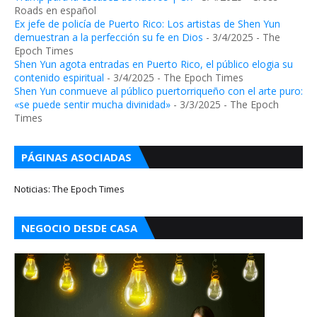
Roads en español
Ex jefe de policía de Puerto Rico: Los artistas de Shen Yun
demuestran a la perfección su fe en Dios
- 3/4/2025
- The
Epoch Times
Shen Yun agota entradas en Puerto Rico, el público elogia su
contenido espiritual
- 3/4/2025
- The Epoch Times
Shen Yun conmueve al público puertorriqueño con el arte puro:
«se puede sentir mucha divinidad»
- 3/3/2025
- The Epoch
Times
PÁGINAS ASOCIADAS
Noticias: The Epoch Times
NEGOCIO DESDE CASA