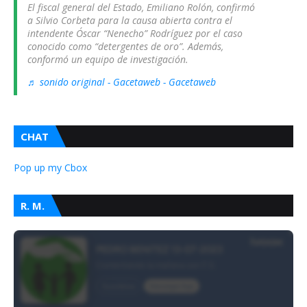
El fiscal general del Estado, Emiliano Rolón, confirmó
a Silvio Corbeta para la causa abierta contra el
intendente Óscar “Nenecho” Rodríguez por el caso
conocido como “detergentes de oro”. Además,
conformó un equipo de investigación.
♬ sonido original - Gacetaweb - Gacetaweb
CHAT
Pop up my Cbox
R. M.