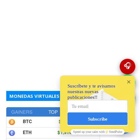
🎧
💬
MONEDAS VIRTUALES
🔵
GAINERS
TOP
LOSERS
BTC
64,816
(0.40%)
▲
ETH
1,914.1
(0.27%)
▲