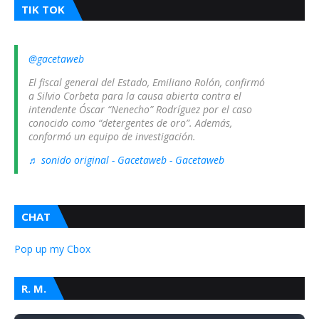
TIK TOK
@gacetaweb
El fiscal general del Estado, Emiliano Rolón, confirmó
a Silvio Corbeta para la causa abierta contra el
intendente Óscar “Nenecho” Rodríguez por el caso
conocido como “detergentes de oro”. Además,
conformó un equipo de investigación.
♬ sonido original - Gacetaweb - Gacetaweb
CHAT
Pop up my Cbox
R. M.