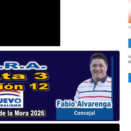
N
A
M