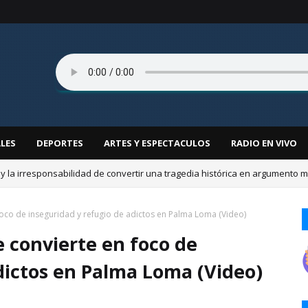
LES
DEPORTES
ARTES Y ESPECTACULOS
RADIO EN VIVO
a Mora: Joven de 18 años fallece tras ser atropellada por un colectivo. (V
oco de inseguridad y refugio de adictos en Palma Loma (Video)
 convierte en foco de
dictos en Palma Loma (Video)