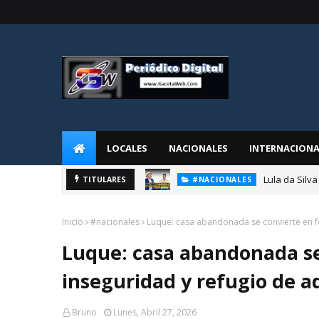
LOCALES
NACIONALES
INTERNACIONA
Fernando de l
TITULARES
#NACIONALES
Inicio
#nacionales
Luque: casa abandonada se convierte en f
Luque: casa abandonada se
inseguridad y refugio de a
Bruno
Lunes, Abril 27, 2026