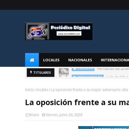
LOCALES
NACIONALES
INTERNACIONA
Lula da Silva
TITULARES
#NACIONALES
Inicio
locales
La oposición frente a su mayor adversario: ella
La oposición frente a su m
Bruno
Viernes, Junio 26, 2026