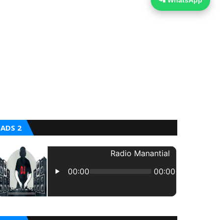
📲 WhatsApp
ADS 2