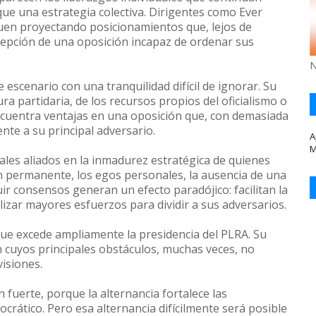
ue una estrategia colectiva. Dirigentes como Ever
iguen proyectando posicionamientos que, lejos de
rcepción de una oposición incapaz de ordenar sus
N
 escenario con una tranquilidad difícil de ignorar. Su
a partidaria, de los recursos propios del oficialismo o
ncuentra ventajas en una oposición que, con demasiada
nte a su principal adversario.
A
M
les aliados en la inmadurez estratégica de quienes
n permanente, los egos personales, la ausencia de una
ir consensos generan un efecto paradójico: facilitan la
alizar mayores esfuerzos para dividir a sus adversarios.
 que excede ampliamente la presidencia del PLRA. Su
n cuyos principales obstáculos, muchas veces, no
visiones.
fuerte, porque la alternancia fortalece las
ocrático. Pero esa alternancia difícilmente será posible