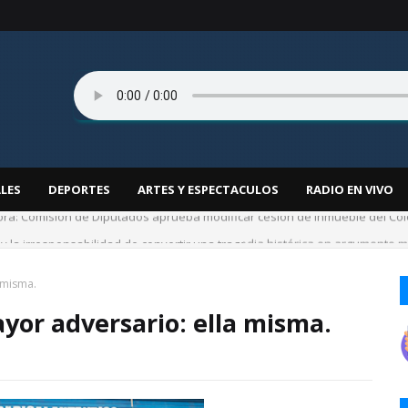
LES
DEPORTES
ARTES Y ESPECTACULOS
RADIO EN VIVO
 y la irresponsabilidad de convertir una tragedia histórica en argumento mil
 misma.
ayor adversario: ella misma.