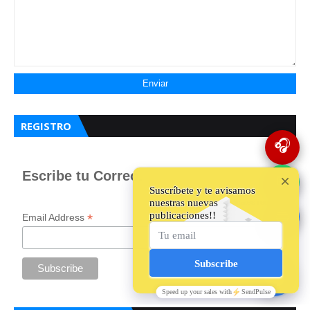
REGISTRO
🎧
Escribe tu Correo.
💬
*
indicates required
🔵
*
Email Address