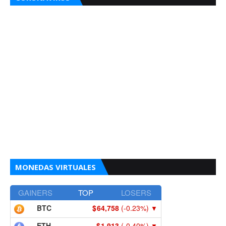
MONEDAS VIRTUALES
GAINERS
TOP
LOSERS
BTC
64,758
(-0.23%)
▼
ETH
1,913
(-0.40%)
▼