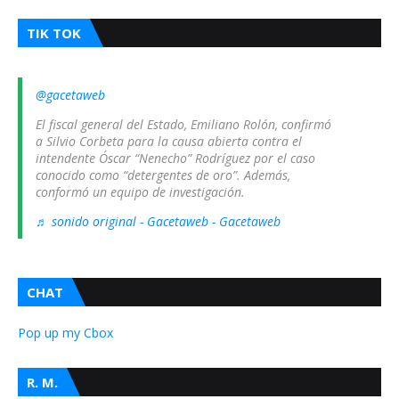
TIK TOK
@gacetaweb
El fiscal general del Estado, Emiliano Rolón, confirmó
a Silvio Corbeta para la causa abierta contra el
intendente Óscar “Nenecho” Rodríguez por el caso
conocido como “detergentes de oro”. Además,
conformó un equipo de investigación.
♬ sonido original - Gacetaweb - Gacetaweb
CHAT
Pop up my Cbox
R. M.