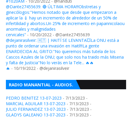
#1020AM
- 10/20/2022
- @nanduti
@Dante27455639: 🔴 ÚLTIMA HORA!!!Obstretas y
ginecólogos:"Hemos notado que desde que empezaron a
aplicar la 💉 hay un incremento de alrededor de un 50% de
infertilidad y abortos.Un 25% de incremento en papannicolaou
anormales y malignidades
cervicales”
- 10/20/2022
- @Dante27455639
@dejanirasilveir: 🇭🇹 | HAITÍ SE LEVANTA💥La ONU está a
punto de ordenar una invasión en Haití!!!La gente
ENARDECIDA AL GRITO:"No queremos más tutela de los
Cascos Azules de la ONU; que solo nos ha traido más Miseria
y falta de Justicia"No lo verás en la Tele... 🔥🔥
🔥
- 10/19/2022
- @dejanirasilveir
RADIO MANANTIAL - AUDIOS.
PEDRO BENITEZ 13-07-2023
- 7/13/2023
-
MARCIAL AGUILAR 13-07-2023
- 7/13/2023
-
JULIO FERNANDEZ 13-07-2023
- 7/13/2023
-
GLADYS GALEANO 13-07-2023
- 7/13/2023
-