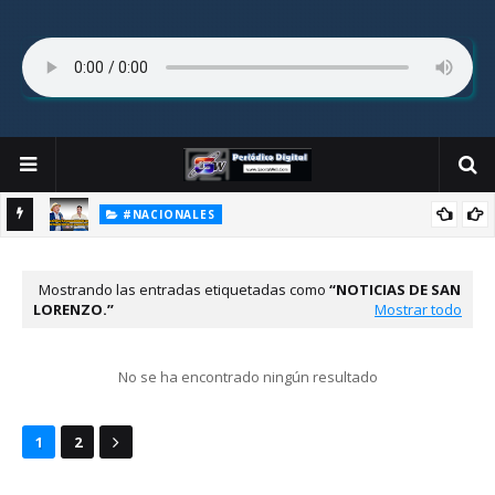
#NACIONALES
ificar
Lula da Silva y la irresponsabilidad de convertir una tragedia
histórica en argumento militar.
Mostrando las entradas etiquetadas como
NOTICIAS DE SAN
LORENZO.
Mostrar todo
No se ha encontrado ningún resultado
1
2