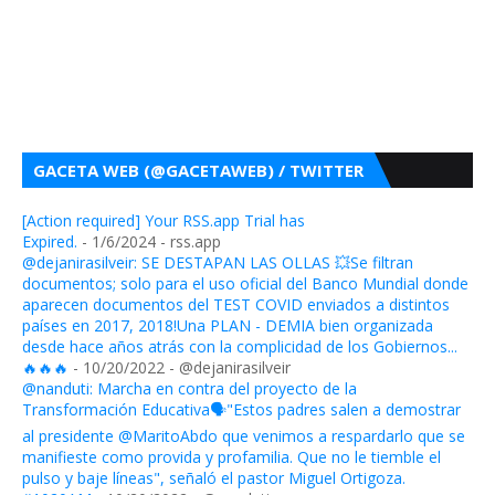
GACETA WEB (@GACETAWEB) / TWITTER
[Action required] Your RSS.app Trial has
Expired.
- 1/6/2024
- rss.app
@dejanirasilveir: SE DESTAPAN LAS OLLAS 💥Se filtran
documentos; solo para el uso oficial del Banco Mundial donde
aparecen documentos del TEST COVID enviados a distintos
países en 2017, 2018!Una PLAN - DEMIA bien organizada
desde hace años atrás con la complicidad de los Gobiernos...
🔥🔥🔥
- 10/20/2022
- @dejanirasilveir
@nanduti: Marcha en contra del proyecto de la
Transformación Educativa🗣️"Estos padres salen a demostrar
al presidente @MaritoAbdo que venimos a respardarlo que se
manifieste como provida y profamilia. Que no le tiemble el
pulso y baje líneas", señaló el pastor Miguel Ortigoza.