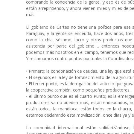
comprando la conciencia de la gente, y eso es de púb
están arrepintiendo, y ahora vienen miles y miles de
más.
El gobierno de Cartes no tiene una política para ese
Paraguay, y la gente se endeuda, hace dos años, tres
como la chía, sésamo, locro y otros productos que
asistencia por parte del gobierno…, entonces nos
podemos más nosotros en el campo, tenemos que rec
Y reclamamos cuatro puntos puntuales la Coordinadora
•
Primero; la condonación de deudas, una ley que está 
•
El segundo; es la ley de fortalecimiento de la agricult
•
El tercer punto; es la derogación del artículo que gr
la cooperativa también, como pequeños productores.
•
el último punto que es el cuarto Punto; es la emerg
productores ya no pueden más, están endeudados, no t
están todo… la mandioca, están todos en la chacra, 
estamos declarando esta movilización, once días ya y 
La comunidad internacional están solidarizándose, 
Asuncenos ya entendieron con nosotros que es justa nue