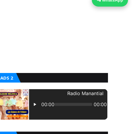
📲 WhatsApp
ADS 2