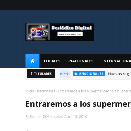
LOCALES
NACIONALES
INTERNACIONA
rios.
Fernando de la Mo
TITULARES
LOCALES
Inicio
nacionales
Entraremos a los supermercados a buscar a
Entraremos a los supermer
Bruno
Miércoles, Abril 13, 2016