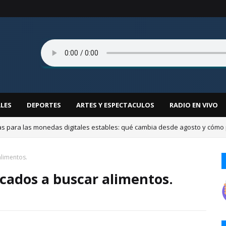
LES
DEPORTES
ARTES Y ESPECTACULOS
RADIO EN VIVO
ra: Comisión de Diputados aprueba modificar cesión de inmueble del Co
limentos.
cados a buscar alimentos.