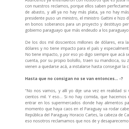
con nuestros reclamos, porque ellos saben perfectam
de abasto, y allí ya no hay más plata, ya no hay má
presidente puso un ministro, el ministro Gattini e hiz
en bonos soberanos para un proyecto y destituyo pero
gobierno paraguayo que más endeudo a los paraguayo
De los dos mil doscientos millones de dólares, era l
dólares y no tiene impacto para el país y especialment
No tiene impacto, y por eso yo digo siempre que acá se
cuenta, por su propio bolsillo, traen su mandioca, su
vienen a quedarse acá, a instalarse hasta conseguir la
Hasta que no consigan no se van entonces… -?
“No nos vamos, y allí yo dije una vez en realidad si
cientos mil. Y eso… Si no hay comida, que hacemos n
entrar en los supermercados donde hay alimentos par
momento que haya caos en el Paraguay va rodar cabez
República del Paraguay Horacio Cartes, la cabeza de Cart
eso nosotros reclamamos que nos de y desaparecemos 