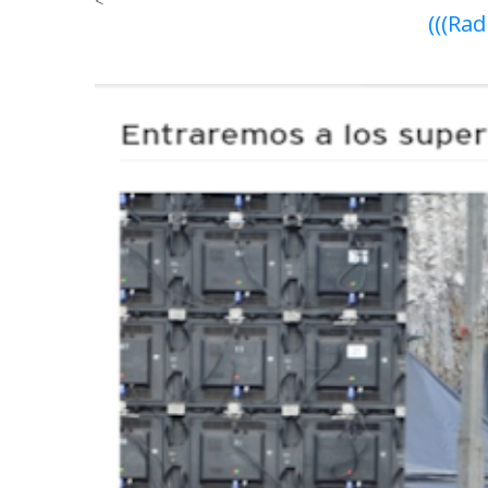
<
(((Rad