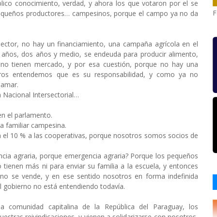
lico conocimiento, verdad, y ahora los que votaron por el se
F
 pequeños productores… campesinos, porque el campo ya no da
 sector, no hay un financiamiento, una campaña agrícola en el
 años, dos años y medio, se endeuda para producir alimento,
 no tienen mercado, y por esa cuestión, porque no hay una
otros entendemos que es su responsabilidad, y como ya no
lamar.
 Nacional Intersectorial…
en el parlamento.
ura familiar campesina.
ava el 10 % a las cooperativas, porque nosotros somos socios de
encia agraria, porque emergencia agraria? Porque los pequeños
ienen más ni para enviar su familia a la escuela, y entonces
no se vende, y en ese sentido nosotros en forma indefinida
el gobierno no está entendiendo todavía.
la comunidad capitalina de la República del Paraguay, los
stras reivindicaciones, y vienen a solidarizarse con nosotros,