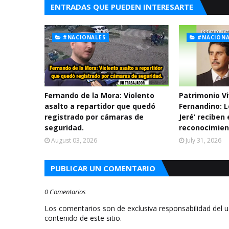
ENTRADAS QUE PUEDEN INTERESARTE
#NACIONALES
#NACIONA
Fernando de la Mora: Violento
Patrimonio Vi
asalto a repartidor que quedó
Fernandino: L
registrado por cámaras de
Jeré’ reciben
seguridad.
reconocimien
August 03, 2026
July 31, 2026
PUBLICAR UN COMENTARIO
0 Comentarios
Los comentarios son de exclusiva responsabilidad del 
contenido de este sitio.