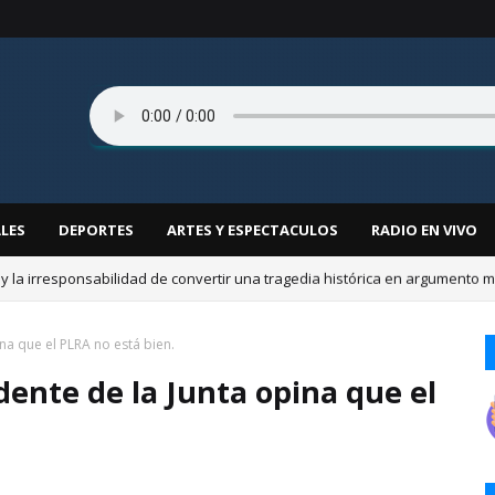
LES
DEPORTES
ARTES Y ESPECTACULOS
RADIO EN VIVO
a Mora: Joven de 18 años fallece tras ser atropellada por un colectivo. (V
na que el PLRA no está bien.
dente de la Junta opina que el