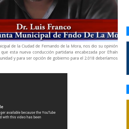
nicipal de la Ciudad de Fernando de la Mora, nos dio su opinión
ue esta nueva conducción partidaria encabezada por Efraín
 la unidad y para ser opción de gobierno para el 2.018 deberíamos