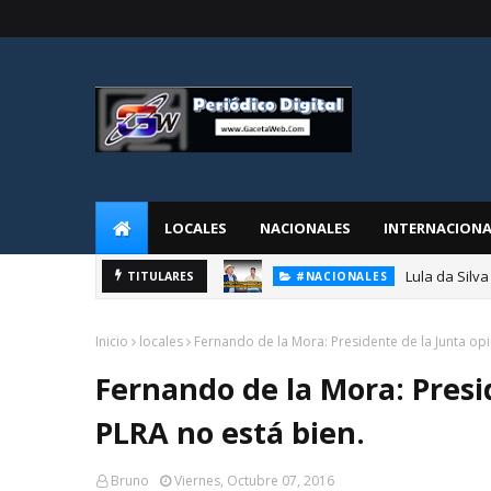
LOCALES
NACIONALES
INTERNACIONA
Fernando de l
TITULARES
#NACIONALES
Inicio
locales
Fernando de la Mora: Presidente de la Junta opi
Fernando de la Mora: Presi
PLRA no está bien.
Bruno
Viernes, Octubre 07, 2016