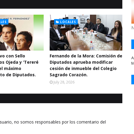
LES
LOCALES
N
vo con Sello
Fernando de la Mora: Comisión de
A
os Ojeda y ‘Tereré
Diputados aprueba modificar
M
 el máximo
cesión de inmueble del Colegio
to de Diputados.
Sagrado Corazón.
July 28, 2026
usuario, no somos responsables por los comentario del