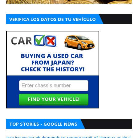
VERIFICA LOS DATOS DE TU VEHÍCULO
TOP STORIES - GOOGLE NEWS
Iran issues tough demands to reopen strait of Hormuz as deal