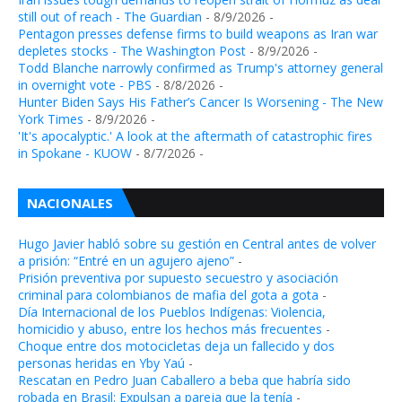
still out of reach - The Guardian
- 8/9/2026
-
Pentagon presses defense firms to build weapons as Iran war
depletes stocks - The Washington Post
- 8/9/2026
-
Todd Blanche narrowly confirmed as Trump's attorney general
in overnight vote - PBS
- 8/8/2026
-
Hunter Biden Says His Father’s Cancer Is Worsening - The New
York Times
- 8/9/2026
-
'It's apocalyptic.' A look at the aftermath of catastrophic fires
in Spokane - KUOW
- 8/7/2026
-
NACIONALES
Hugo Javier habló sobre su gestión en Central antes de volver
a prisión: “Entré en un agujero ajeno”
-
Prisión preventiva por supuesto secuestro y asociación
criminal para colombianos de mafia del gota a gota
-
Día Internacional de los Pueblos Indígenas: Violencia,
homicidio y abuso, entre los hechos más frecuentes
-
Choque entre dos motocicletas deja un fallecido y dos
personas heridas en Yby Yaú
-
Rescatan en Pedro Juan Caballero a beba que habría sido
robada en Brasil: Expulsan a pareja que la tenía
-