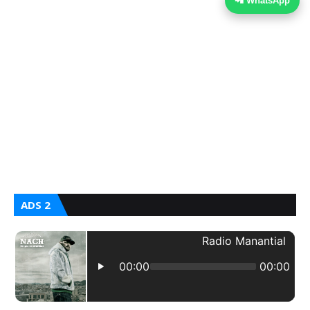
📲 WhatsApp
ADS 2