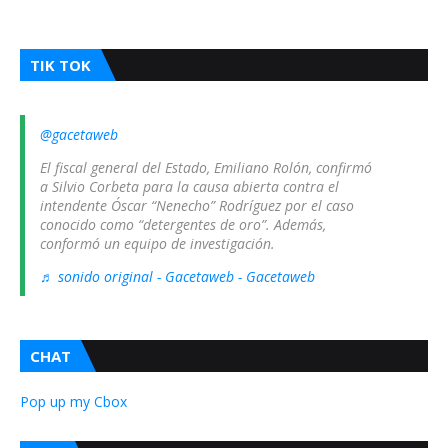
TIK TOK
@gacetaweb
El fiscal general del Estado, Emiliano Rolón, confirmó
a Silvio Corbeta para la causa abierta contra el
intendente Óscar “Nenecho” Rodríguez por el caso
conocido como “detergentes de oro”. Además,
conformó un equipo de investigación.
♬ sonido original - Gacetaweb - Gacetaweb
CHAT
Pop up my Cbox