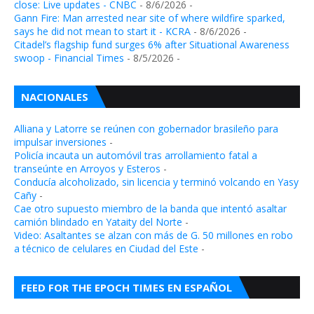
close: Live updates - CNBC
- 8/6/2026
-
Gann Fire: Man arrested near site of where wildfire sparked,
says he did not mean to start it - KCRA
- 8/6/2026
-
Citadel’s flagship fund surges 6% after Situational Awareness
swoop - Financial Times
- 8/5/2026
-
NACIONALES
Alliana y Latorre se reúnen con gobernador brasileño para
impulsar inversiones
-
Policía incauta un automóvil tras arrollamiento fatal a
transeúnte en Arroyos y Esteros
-
Conducía alcoholizado, sin licencia y terminó volcando en Yasy
Cañy
-
Cae otro supuesto miembro de la banda que intentó asaltar
camión blindado en Yataity del Norte
-
Video: Asaltantes se alzan con más de G. 50 millones en robo
a técnico de celulares en Ciudad del Este
-
FEED FOR THE EPOCH TIMES EN ESPAÑOL