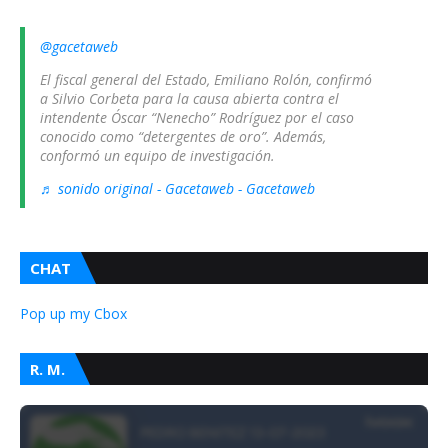
@gacetaweb
El fiscal general del Estado, Emiliano Rolón, confirmó
a Silvio Corbeta para la causa abierta contra el
intendente Óscar “Nenecho” Rodríguez por el caso
conocido como “detergentes de oro”. Además,
conformó un equipo de investigación.
♬ sonido original - Gacetaweb - Gacetaweb
CHAT
Pop up my Cbox
R. M.