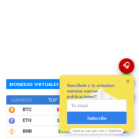
🎧
💬
MONEDAS VIRTUALES
🔵
GAINERS
TOP
LOSERS
BTC
64,553
(-0.25%)
▼
ETH
1,909.1
(0.08%)
▲
BNB
600.39
(1.38%)
▲