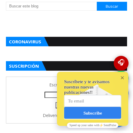
CORONAVIRUS
🎧
SUSCRIPCIÓN
💬
Escriba su Correo:
🔵
Delivered by
FeedBurner