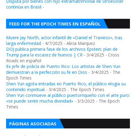
Disputa por bienes con hijo extramatrimonial de Stroessner
continúa en Brasil
-
FEED FOR THE EPOCH TIMES EN ESPAÑOL
Muere Jay North, actor infantil de «Daniel el Travieso», tras
larga enfermedad
- 4/7/2025
- Alicia Marquez
DOJ publica primera fase de los archivos Epstein; plan de
Trump para la escasez de huevos | CR
- 3/4/2025
- Cross
Roads en español
Ex jefe de policía de Puerto Rico: Los artistas de Shen Yun
demuestran a la perfección su fe en Dios
- 3/4/2025
- The
Epoch Times
Shen Yun agota entradas en Puerto Rico, el público elogia su
contenido espiritual
- 3/4/2025
- The Epoch Times
Shen Yun conmueve al público puertorriqueño con el arte puro:
«se puede sentir mucha divinidad»
- 3/3/2025
- The Epoch
Times
PÁGINAS ASOCIADAS