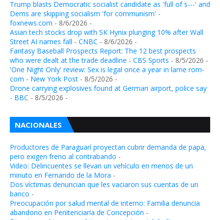
Trump blasts Democratic socialist candidate as 'full of s---' and
Dems are skipping socialism 'for communism' -
foxnews.com
- 8/6/2026
-
Asian tech stocks drop with SK Hynix plunging 10% after Wall
Street AI names fall - CNBC
- 8/6/2026
-
Fantasy Baseball Prospects Report: The 12 best prospects
who were dealt at the trade deadline - CBS Sports
- 8/5/2026
-
'One Night Only' review: Sex is legal once a year in lame rom-
com - New York Post
- 8/5/2026
-
Drone carrying explosives found at German airport, police say
- BBC
- 8/5/2026
-
NACIONALES
Productores de Paraguarí proyectan cubrir demanda de papa,
pero exigen freno al contrabando
-
Video: Delincuentes se llevan un vehículo en menos de un
minuto en Fernando de la Mora
-
Dos víctimas denuncian que les vaciaron sus cuentas de un
banco
-
Preocupación por salud mental de interno: Familia denuncia
abandono en Penitenciaría de Concepción
-