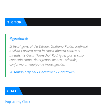
TIK TOK
@gacetaweb
El fiscal general del Estado, Emiliano Rolón, confirmó
a Silvio Corbeta para la causa abierta contra el
intendente Óscar “Nenecho” Rodríguez por el caso
conocido como “detergentes de oro”. Además,
conformó un equipo de investigación.
♬ sonido original - Gacetaweb - Gacetaweb
CHAT
Pop up my Cbox